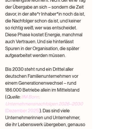
schwierigste Moment. Nicht der eine Tag 
der Übergabe an sich – sondern die Zeit 
davor, in der alte*r Inhaber*in noch da ist, 
die Nachfolger schon da ist, und keiner 
so richtig weiß, wer was entscheidet. 
Diese Phase kostet Energie, manchmal 
auch Vertrauen. Und sie hinterlässt 
Spuren in der Organisation, die später 
aufgearbeitet werden müssen.
Bis 2030 steht rund ein Drittel aller 
deutschen Familienunternehmen vor 
einem Generationenwechsel – rund 
186.000 Betriebe allein im Mittelstand 
(
Quelle: 
IfM Bonn, 
Unternehmensnachfolgen 2026–2030 
(Dezember 2025)
). Das sind viele 
Unternehmerinnen und Unternehmer, 
die ihr Lebenswerk übergeben, genauso 